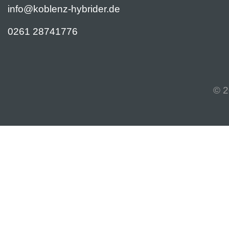
info@koblenz-hybrider.de
0261 28741776
© 2
Weitere Informationen über den gesperrten Inhalt.