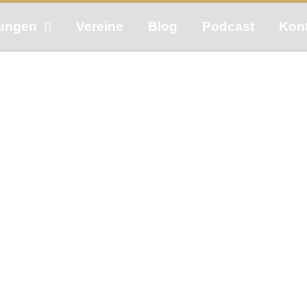
tungen
Vereine
Blog
Podcast
Kon
: Menschlichkeit ble
gehören dazu
Januar 2, 2026